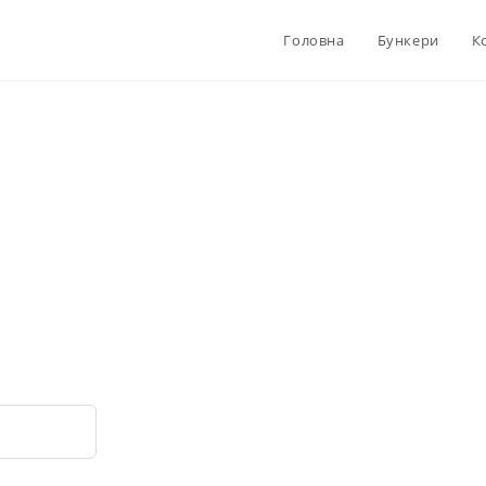
Головна
Бункери
К