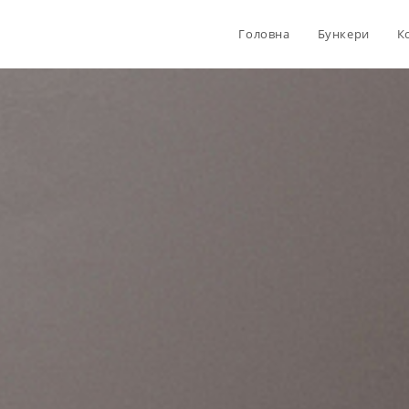
Головна
Бункери
К